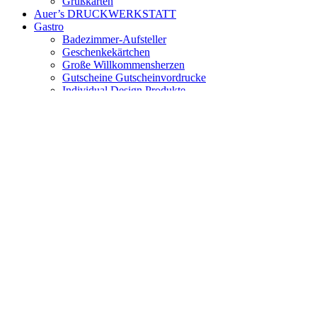
Grußkarten
Auer’s DRUCKWERKSTATT
Gastro
Badezimmer-Aufsteller
Geschenkekärtchen
Große Willkommensherzen
Gutscheine Gutscheinvordrucke
Individual Design Produkte
Key cards / Magnetstreifenkarten / Plastikkarten
Kleine Grußherzen
Menükarten Barkarten zum Falten
Rezeption – Empfang
Tischaufsteller NICHT RAUCHEN
Tischaufsteller RESERVIERT
Türanhänger Hotelzimmer
Zimmermappen Infomappen
Saison
Motivpapiere Herbst
Motivpapiere Winter
Motivpapier Winter
Motivpapier Blumen und Blüten
Motivpapier Sets Sommer
Produktgruppen
Briefumschläge / Kuverts / Couverts
Transparentpapier Transparentkuverts