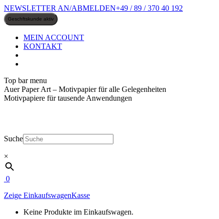
Zum
NEWSLETTER AN/ABMELDEN
+49 / 89 / 370 40 192
Inhalt
springen
MEIN ACCOUNT
KONTAKT
Top bar menu
Auer Paper Art – Motivpapier für alle Gelegenheiten
Motivpapiere für tausende Anwendungen
Suche
×
0
Zeige Einkaufswagen
Kasse
Keine Produkte im Einkaufswagen.