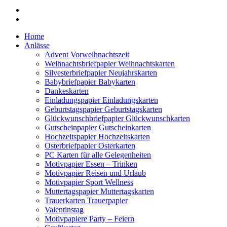
Home
Anlässe
Advent Vorweihnachtszeit
Weihnachtsbriefpapier Weihnachtskarten
Silvesterbriefpapier Neujahrskarten
Babybriefpapier Babykarten
Dankeskarten
Einladungspapier Einladungskarten
Geburtstagspapier Geburtstagskarten
Glückwunschbriefpapier Glückwunschkarten
Gutscheinpapier Gutscheinkarten
Hochzeitspapier Hochzeitskarten
Osterbriefpapier Osterkarten
PC Karten für alle Gelegenheiten
Motivpapier Essen – Trinken
Motivpapier Reisen und Urlaub
Motivpapier Sport Wellness
Muttertagspapier Muttertagskarten
Trauerkarten Trauerpapier
Valentinstag
Motivpapiere Party – Feiern