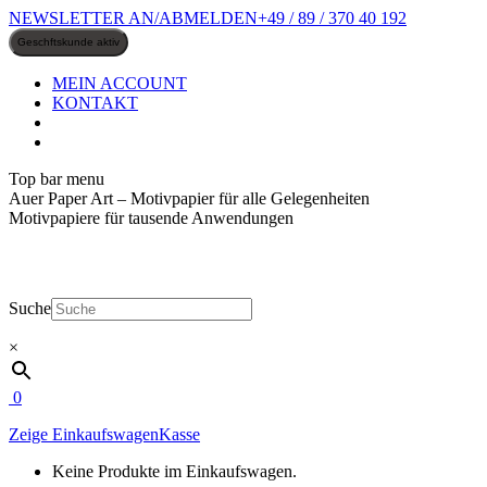
Zum
NEWSLETTER AN/ABMELDEN
+49 / 89 / 370 40 192
Inhalt
springen
MEIN ACCOUNT
KONTAKT
Top bar menu
Auer Paper Art – Motivpapier für alle Gelegenheiten
Motivpapiere für tausende Anwendungen
Suche
×
0
Zeige Einkaufswagen
Kasse
Keine Produkte im Einkaufswagen.