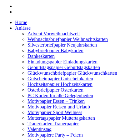
Home
Anlässe
Advent Vorweihnachtszeit
Weihnachtsbriefpapier Weihnachtskarten
Silvesterbriefpapier Neujahrskarten
Babybriefpapier Babykarten
Dankeskarten
Einladungspapier Einladungskarten
Geburtstagspapier Geburtstagskarten
Glückwunschbriefpapier Glückwunschkarten
Gutscheinpapier Gutscheinkarten
Hochzeitspapier Hochzeitskarten
Osterbriefpapier Osterkarten
PC Karten für alle Gelegenheiten
Motivpapier Essen – Trinken
Motivpapier Reisen und Urlaub
Motivpapier Sport Wellness
Muttertagspapier Muttertagskarten
Trauerkarten Trauerpapier
Valentinstag
Motivpapiere Party – Feiern