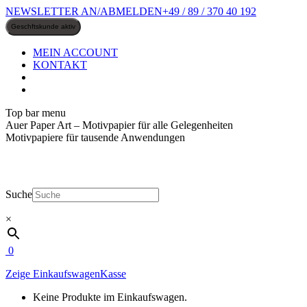
Zum
NEWSLETTER AN/ABMELDEN
+49 / 89 / 370 40 192
Inhalt
springen
MEIN ACCOUNT
KONTAKT
Top bar menu
Auer Paper Art – Motivpapier für alle Gelegenheiten
Motivpapiere für tausende Anwendungen
Suche
×
0
Zeige Einkaufswagen
Kasse
Keine Produkte im Einkaufswagen.