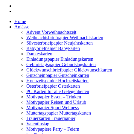
Home
Anlässe
Advent Vorweihnachtszeit
Weihnachtsbriefpapier Weihnachtskarten
Silvesterbriefpapier Neujahrskarten
Babybriefpapier Babykarten
Dankeskarten
Einladungspapier Einladungskarten
Geburtstagspapier Geburtstagskarten
Glückwunschbriefpapier Glückwunschkarten
Gutscheinpapier Gutscheinkarten
Hochzeitspapier Hochzeitskarten
Osterbriefpapier Osterkarten
PC Karten für alle Gelegenheiten
Motivpapier Essen – Trinken
Motivpapier Reisen und Urlaub
Motivpapier Sport Wellness
Muttertagspapier Muttertagskarten
Trauerkarten Trauerpapier
Valentinstag
Motivpapiere Party – Feiern