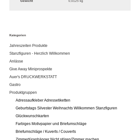
Gewicht
0,0125 kg
Kategorien
Jahreszeiten Produkte
Stanzfiguren - Herzlich Willkommen
Anlässe
Give Away Miniprospekte
Auer's DRUCKWERKSTATT
Gastro
Produktgruppen
Adressaufkleber Adressetiketten
Geburtstags Silvester Weihnachts Willkommen Stanzfiguren
Glückwunschkarten
Farbiges Motivpapier und Briefumschläge
Briefumschläge / Kuverts / Couverts
Zimmertüranhänger Nicht stören/Zimmer machen