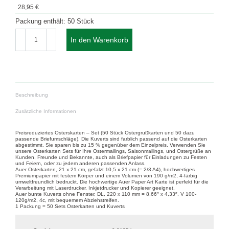
28,95
€
Packung enthält: 50 Stück
Karten-
Set
In den Warenkorb
OSTER
TULPEN
2
oF
Menge
Beschreibung
Zusätzliche Informationen
Preisreduziertes Osterskarten – Set (50 Stück Ostergrußkarten und 50 dazu
passende Briefumschläge). Die Kuverts sind farblich passend auf die Osterkarten
abgestimmt. Sie sparen bis zu 15 % gegenüber dem Einzelpreis. Verwenden Sie
unsere Osterkarten Sets für Ihre Ostermailings, Saisonmailings, und Ostergrüße an
Kunden, Freunde und Bekannte, auch als Briefpapier für Einladungen zu Festen
und Feiern, oder zu jedem anderen passenden Anlass.
Auer Osterkarten, 21 x 21 cm, gefalzt 10,5 x 21 cm (= 2/3 A4), hochwertiges
Premiumpapier mit festem Körper und einem Volumen von 190 g/m2, 4-färbig
umweltfreundlich bedruckt. Die hochwertige Auer Paper Art Karte ist perfekt für die
Verarbeitung mit Laserdrucker, Inkjetdrucker und Kopierer geeignet.
Auer bunte Kuverts ohne Fenster, DL, 220 x 110 mm = 8,66″ x 4,33″, V 100-
120g/m2, 4c, mit bequemem Abziehstreifen.
1 Packung = 50 Sets Osterkarten und Kuverts