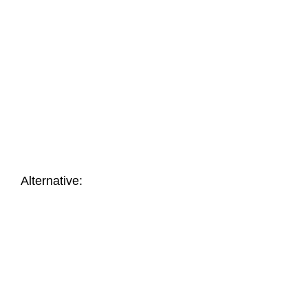
Nr.: 21218
Nr.: 21262
Briefumschläge mit
Fensterbriefumschlag
Fenster
ROTE ROSENKÖPFE
DUNKELROSA, DIN-
Ab
46,50
€
lang
Ab
46,22
€
Alternative: