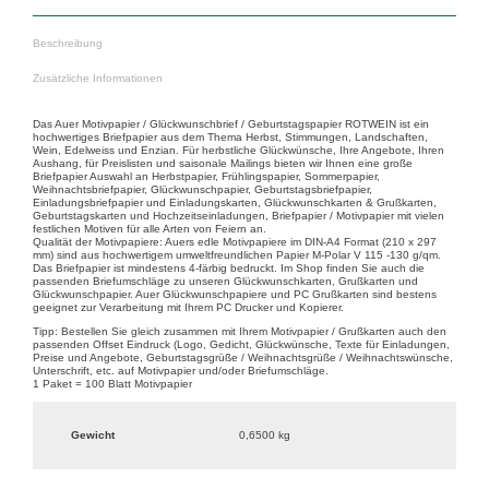
Beschreibung
Zusätzliche Informationen
Das Auer Motivpapier / Glückwunschbrief / Geburtstagspapier ROTWEIN ist ein
hochwertiges Briefpapier aus dem Thema Herbst, Stimmungen, Landschaften,
Wein, Edelweiss und Enzian. Für herbstliche Glückwünsche, Ihre Angebote, Ihren
Aushang, für Preislisten und saisonale Mailings bieten wir Ihnen eine große
Briefpapier Auswahl an Herbstpapier, Frühlingspapier, Sommerpapier,
Weihnachtsbriefpapier, Glückwunschpapier, Geburtstagsbriefpapier,
Einladungsbriefpapier und Einladungskarten, Glückwunschkarten & Grußkarten,
Geburtstagskarten und Hochzeitseinladungen, Briefpapier / Motivpapier mit vielen
festlichen Motiven für alle Arten von Feiern an.
Qualität der Motivpapiere: Auers edle Motivpapiere im DIN-A4 Format (210 x 297
mm) sind aus hochwertigem umweltfreundlichen Papier M-Polar V 115 -130 g/qm.
Das Briefpapier ist mindestens 4-färbig bedruckt. Im Shop finden Sie auch die
passenden Briefumschläge zu unseren Glückwunschkarten, Grußkarten und
Glückwunschpapier. Auer Glückwunschpapiere und PC Grußkarten sind bestens
geeignet zur Verarbeitung mit Ihrem PC Drucker und Kopierer.
Tipp: Bestellen Sie gleich zusammen mit Ihrem Motivpapier / Grußkarten auch den
passenden Offset Eindruck (Logo, Gedicht, Glückwünsche, Texte für Einladungen,
Preise und Angebote, Geburtstagsgrüße / Weihnachtsgrüße / Weihnachtswünsche,
Unterschrift, etc. auf Motivpapier und/oder Briefumschläge.
1 Paket = 100 Blatt Motivpapier
Gewicht
0,6500 kg