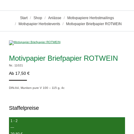
Sie befinden sich hier:
Start
Shop
Anlässe
Motivpapiere Herbstmailings
Motivpapier Herbstevents
Motivpapier Briefpapier ROTWEIN
Motivpapier Briefpapier ROTWEIN
Nr.: 11021
Ab
17,50
€
DIN-A4, Munken pure V 100 – 115 g, 4c
Staffelpreise
1 - 2
—