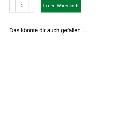
Motivpapier
Briefpapier
In den Warenkorb
ROTWEIN
Menge
Das könnte dir auch gefallen …
Nr.: 21258
Nr.: 21205
Nr.: 21204
Fensterbriefumschlag
Briefumschläge ROT,
Briefumschläge mit
ALTHOLZ MIT HERZ
DIN-lang
Fenster ROT, DIN-lang
Ab
46,50
€
Ab
46,10
€
Ab
46,90
€