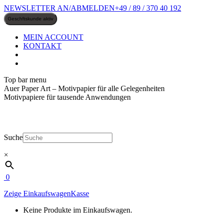
Zum
NEWSLETTER AN/ABMELDEN
+49 / 89 / 370 40 192
Inhalt
springen
MEIN ACCOUNT
KONTAKT
Top bar menu
Auer Paper Art – Motivpapier für alle Gelegenheiten
Motivpapiere für tausende Anwendungen
Suche
×
0
Zeige Einkaufswagen
Kasse
Keine Produkte im Einkaufswagen.