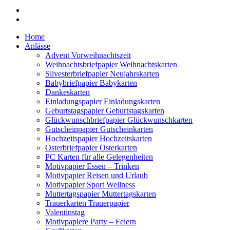
Home
Anlässe
Advent Vorweihnachtszeit
Weihnachtsbriefpapier Weihnachtskarten
Silvesterbriefpapier Neujahrskarten
Babybriefpapier Babykarten
Dankeskarten
Einladungspapier Einladungskarten
Geburtstagspapier Geburtstagskarten
Glückwunschbriefpapier Glückwunschkarten
Gutscheinpapier Gutscheinkarten
Hochzeitspapier Hochzeitskarten
Osterbriefpapier Osterkarten
PC Karten für alle Gelegenheiten
Motivpapier Essen – Trinken
Motivpapier Reisen und Urlaub
Motivpapier Sport Wellness
Muttertagspapier Muttertagskarten
Trauerkarten Trauerpapier
Valentinstag
Motivpapiere Party – Feiern