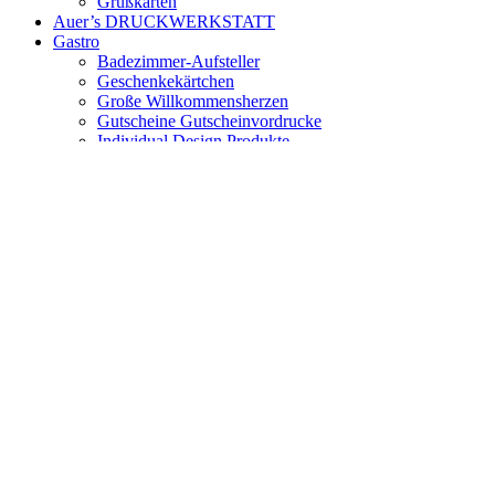
Grußkarten
Auer’s DRUCKWERKSTATT
Gastro
Badezimmer-Aufsteller
Geschenkekärtchen
Große Willkommensherzen
Gutscheine Gutscheinvordrucke
Individual Design Produkte
Key cards / Magnetstreifenkarten / Plastikkarten
Kleine Grußherzen
Menükarten Barkarten zum Falten
Rezeption – Empfang
Tischaufsteller NICHT RAUCHEN
Tischaufsteller RESERVIERT
Türanhänger Hotelzimmer
Zimmermappen Infomappen
Saison
Motivpapiere Herbst
Motivpapiere Winter
Motivpapier Winter
Motivpapier Blumen und Blüten
Motivpapier Sets Sommer
Produktgruppen
Briefumschläge / Kuverts / Couverts
Transparentpapier Transparentkuverts