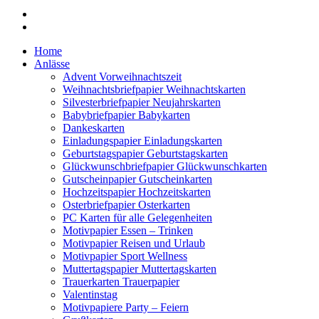
Home
Anlässe
Advent Vorweihnachtszeit
Weihnachtsbriefpapier Weihnachtskarten
Silvesterbriefpapier Neujahrskarten
Babybriefpapier Babykarten
Dankeskarten
Einladungspapier Einladungskarten
Geburtstagspapier Geburtstagskarten
Glückwunschbriefpapier Glückwunschkarten
Gutscheinpapier Gutscheinkarten
Hochzeitspapier Hochzeitskarten
Osterbriefpapier Osterkarten
PC Karten für alle Gelegenheiten
Motivpapier Essen – Trinken
Motivpapier Reisen und Urlaub
Motivpapier Sport Wellness
Muttertagspapier Muttertagskarten
Trauerkarten Trauerpapier
Valentinstag
Motivpapiere Party – Feiern