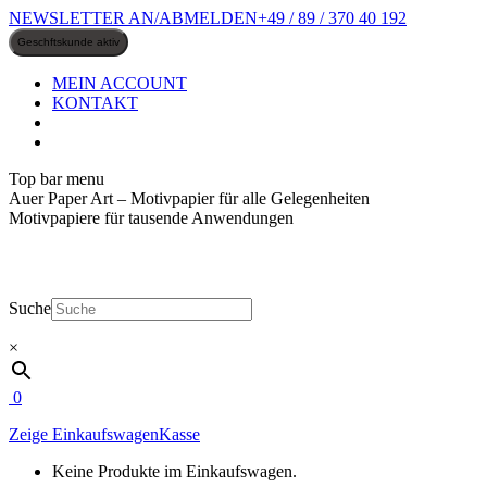
Zum
NEWSLETTER AN/ABMELDEN
+49 / 89 / 370 40 192
Inhalt
springen
MEIN ACCOUNT
KONTAKT
Top bar menu
Auer Paper Art – Motivpapier für alle Gelegenheiten
Motivpapiere für tausende Anwendungen
Suche
×
0
Zeige Einkaufswagen
Kasse
Keine Produkte im Einkaufswagen.