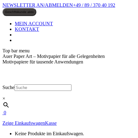
Zum
NEWSLETTER AN/ABMELDEN
+49 / 89 / 370 40 192
Inhalt
springen
MEIN ACCOUNT
KONTAKT
Top bar menu
Auer Paper Art – Motivpapier für alle Gelegenheiten
Motivpapiere für tausende Anwendungen
Suche
×
0
Zeige Einkaufswagen
Kasse
Keine Produkte im Einkaufswagen.