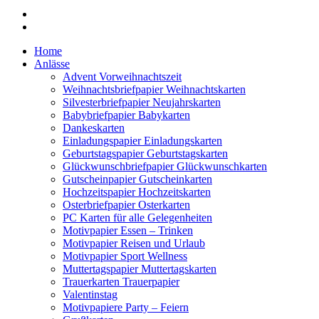
Home
Anlässe
Advent Vorweihnachtszeit
Weihnachtsbriefpapier Weihnachtskarten
Silvesterbriefpapier Neujahrskarten
Babybriefpapier Babykarten
Dankeskarten
Einladungspapier Einladungskarten
Geburtstagspapier Geburtstagskarten
Glückwunschbriefpapier Glückwunschkarten
Gutscheinpapier Gutscheinkarten
Hochzeitspapier Hochzeitskarten
Osterbriefpapier Osterkarten
PC Karten für alle Gelegenheiten
Motivpapier Essen – Trinken
Motivpapier Reisen und Urlaub
Motivpapier Sport Wellness
Muttertagspapier Muttertagskarten
Trauerkarten Trauerpapier
Valentinstag
Motivpapiere Party – Feiern