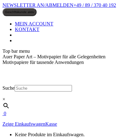
Zum
NEWSLETTER AN/ABMELDEN
+49 / 89 / 370 40 192
Inhalt
springen
MEIN ACCOUNT
KONTAKT
Top bar menu
Auer Paper Art – Motivpapier für alle Gelegenheiten
Motivpapiere für tausende Anwendungen
Suche
×
0
Zeige Einkaufswagen
Kasse
Keine Produkte im Einkaufswagen.