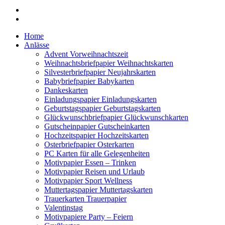
Home
Anlässe
Advent Vorweihnachtszeit
Weihnachtsbriefpapier Weihnachtskarten
Silvesterbriefpapier Neujahrskarten
Babybriefpapier Babykarten
Dankeskarten
Einladungspapier Einladungskarten
Geburtstagspapier Geburtstagskarten
Glückwunschbriefpapier Glückwunschkarten
Gutscheinpapier Gutscheinkarten
Hochzeitspapier Hochzeitskarten
Osterbriefpapier Osterkarten
PC Karten für alle Gelegenheiten
Motivpapier Essen – Trinken
Motivpapier Reisen und Urlaub
Motivpapier Sport Wellness
Muttertagspapier Muttertagskarten
Trauerkarten Trauerpapier
Valentinstag
Motivpapiere Party – Feiern