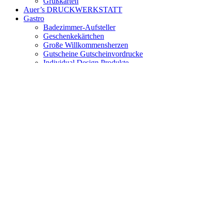
Grußkarten
Auer’s DRUCKWERKSTATT
Gastro
Badezimmer-Aufsteller
Geschenkekärtchen
Große Willkommensherzen
Gutscheine Gutscheinvordrucke
Individual Design Produkte
Key cards / Magnetstreifenkarten / Plastikkarten
Kleine Grußherzen
Menükarten Barkarten zum Falten
Rezeption – Empfang
Tischaufsteller NICHT RAUCHEN
Tischaufsteller RESERVIERT
Türanhänger Hotelzimmer
Zimmermappen Infomappen
Saison
Motivpapiere Herbst
Motivpapiere Winter
Motivpapier Winter
Motivpapier Blumen und Blüten
Motivpapier Sets Sommer
Produktgruppen
Briefumschläge / Kuverts / Couverts
Transparentpapier Transparentkuverts