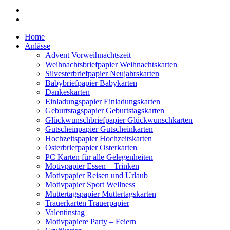
Home
Anlässe
Advent Vorweihnachtszeit
Weihnachtsbriefpapier Weihnachtskarten
Silvesterbriefpapier Neujahrskarten
Babybriefpapier Babykarten
Dankeskarten
Einladungspapier Einladungskarten
Geburtstagspapier Geburtstagskarten
Glückwunschbriefpapier Glückwunschkarten
Gutscheinpapier Gutscheinkarten
Hochzeitspapier Hochzeitskarten
Osterbriefpapier Osterkarten
PC Karten für alle Gelegenheiten
Motivpapier Essen – Trinken
Motivpapier Reisen und Urlaub
Motivpapier Sport Wellness
Muttertagspapier Muttertagskarten
Trauerkarten Trauerpapier
Valentinstag
Motivpapiere Party – Feiern