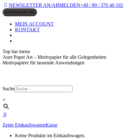
Zum
NEWSLETTER AN/ABMELDEN
+49 / 89 / 370 40 192
Inhalt
springen
MEIN ACCOUNT
KONTAKT
Top bar menu
Auer Paper Art – Motivpapier für alle Gelegenheiten
Motivpapiere für tausende Anwendungen
Suche
×
0
Zeige Einkaufswagen
Kasse
Keine Produkte im Einkaufswagen.